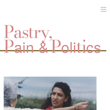
Pastry,
P
P
ti
ain &
oli
cs